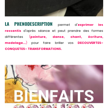
LA PHENODESCRIPTION
permet d'
exprimer
les
ressentis
d'après séance et peut prendre des formes
différentes
(
peinture, danse, chant, écriture,
modelage...
)
pour faire briller vos
DECOUVERTES-
CONQUETES- TRANSFORMATIONS.